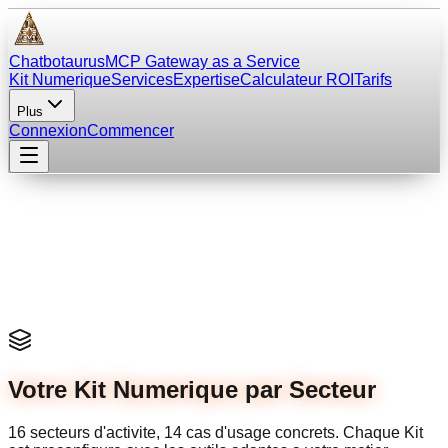
Chatbotaurus
MCP Gateway as a Service
Kit Numerique
Services
Expertise
Calculateur ROI
Tarifs
Plus
Connexion
Commencer
Votre Kit Numerique par Secteur
16
secteurs d'activite,
14
cas d'usage concrets. Chaque Kit