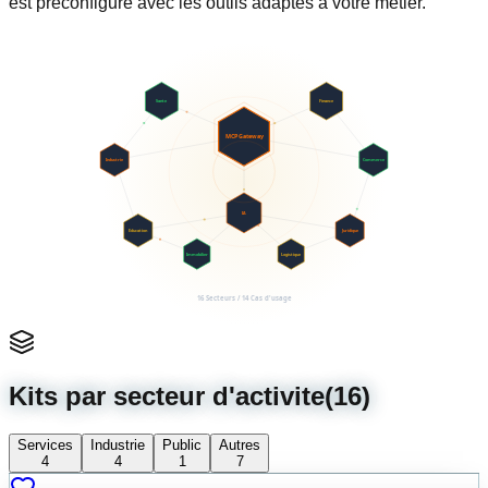
est preconfigure avec les outils adaptes a votre metier.
Sante
Finance
MCP Gateway
Industrie
Commerce
IA
Education
Juridique
Immobilier
Logistique
16 Secteurs / 14 Cas d'usage
Kits par secteur d'activite
(
16
)
Services
Industrie
Public
Autres
4
4
1
7